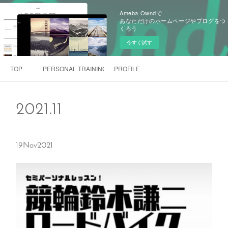
Ameba Owndで
あなただけのホームページやブログをつ
くろう
今すぐ試す
TOP
PERSONAL TRAINING 「Rebeyond」
PROFILE
2021
.
11
19
Nov
2021