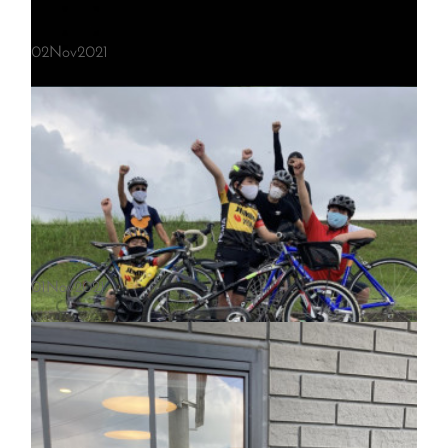
中止のお知らせ
02
Nov
2021
皆さんこんにちは競輪選手の鈴木謙二です申し訳ありません明日（11月
20日）の手賀沼ロードバイクイベントは中止となります。
オーバートレーニング
皆さんこんにちは競輪選手の鈴木謙二です今年もこの季節がやってきま
した💀
01
Nov
2021