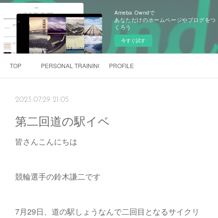
Ameba Owndで
あなただけのホームページやブログをつ
くろう
今すぐ試す
TOP
PERSONAL TRAINING 「Rebeyond」
PROFILE
2023.07.29 21:05
第二回道の駅イベ
皆さんこんにちは
競輪選手の鈴木謙二です
7月29日、道の駅しょうなんで二回目となるサイクリ