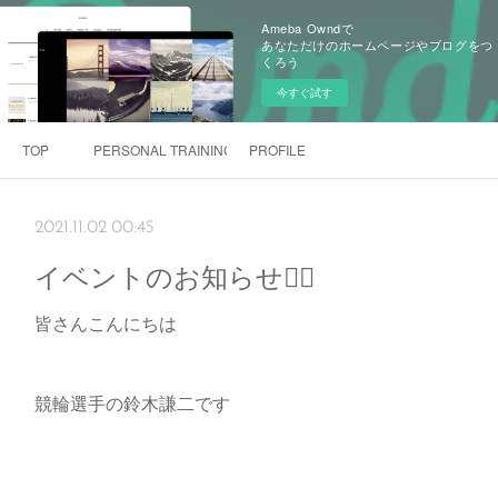
Ameba Owndで
あなただけのホームページやブログをつ
くろう
今すぐ試す
TOP
PERSONAL TRAINING 「Rebeyond」
PROFILE
2021.11.02 00:45
イベントのお知らせ🚴‍♂️
皆さんこんにちは
競輪選手の鈴木謙二です